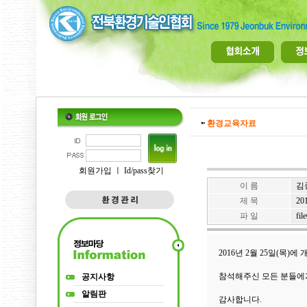
환경교육자료
회원가입
ㅣ
Id/pass찾기
이 름
김
제 목
20
파 일
fil
2016년 2월 25일(목
참석해주신 모든 분들에
공지사항
알림판
감사합니다.