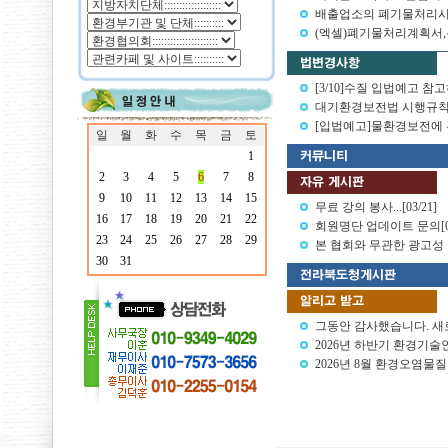
배출업소의 폐기물처리시
(엑셀)폐기물처리계획서
[3/10]수질 입법예고 참
대기환경보전법 시행규칙 개
[입법예고]물환경보전에
일
월
화
수
목
금
토
1
2
3
4
5
6
7
8
9
10
11
12
13
14
15
무료 강의 봉사...
[03/21]
16
17
18
19
20
21
22
회원명단 업데이트 문의
[
23
24
25
26
27
28
29
본 협회와 무관한 광고성 및
30
31
그동안 감사했습니다. 새로운
2026년 하반기 환경기술인
2026년 8월 환경오염물질 